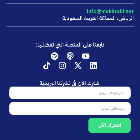
Info@mukhtalif.net
الرياض، المملكة العربية السعودية
تابعنا على المنصة التي تفضلها:
Spotify
Podcast
Youtube
Tiktok
Instagram
Linkedin
X-
twitter
اشترك الآن في نشرتنا البريدية
اشترك
الآن
في
Fname
نشرتنا
البريدية
اشترك الآن