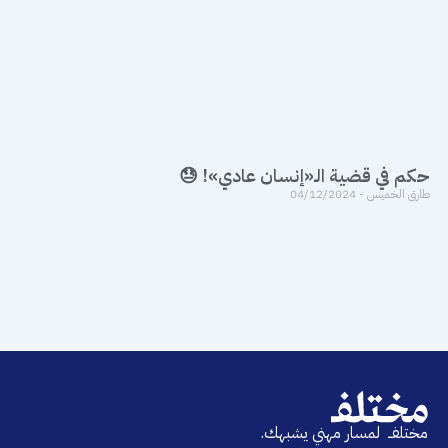
حكم في قضية الـ«إنسان عادي»! 😓
طارق الخميس
04/12/2024
مختلفــ لمسار مهني يشبهك.