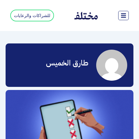
خطي
لى
للشراكات والرعايات
لمحتوى
طارق الخميس