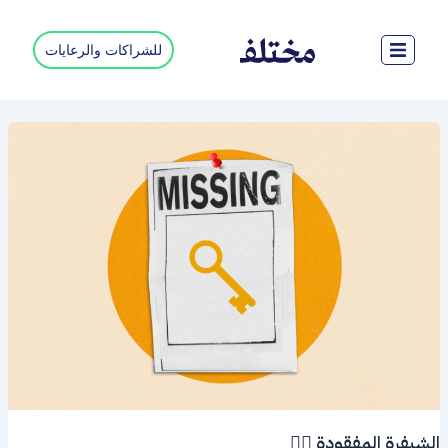
خطي
لى
للشراكات والرعايات
لمحتوى
الشيفرة المفقودة 🕵️‍♂️