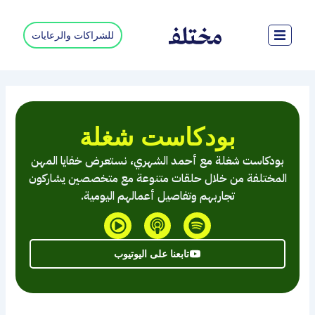
خطي
لى
للشراكات والرعايات
لمحتوى
بودكاست شغلة
بودكاست شغلة مع أحمد الشهري، نستعرض خفايا المهن
المختلفة من خلال حلقات متنوعة مع متخصصين يشاركون
تجاربهم وتفاصيل أعمالهم اليومية.
P
P
S
l
o
p
a
d
o
تابعنا على اليوتيوب
y
c
t
-
a
i
c
s
f