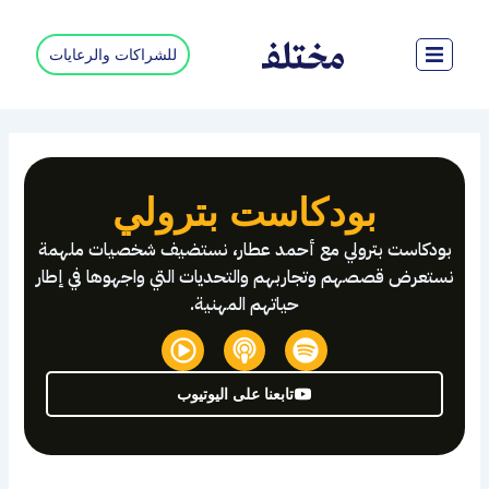
خطي
لى
للشراكات والرعايات
لمحتوى
بودكاست بترولي
بودكاست بترولي مع أحمد عطار، نستضيف شخصيات ملهمة
نستعرض قصصهم وتجاربهم والتحديات التي واجهوها في إطار
حياتهم المهنية.
P
P
S
l
o
p
a
d
o
تابعنا على اليوتيوب
y
c
t
-
a
i
c
s
f