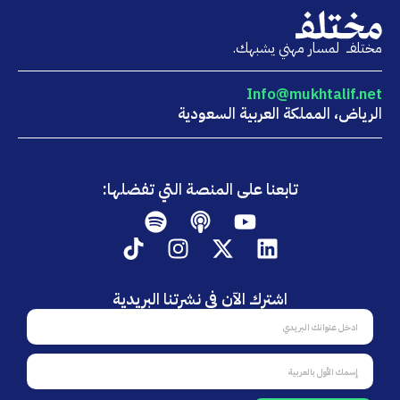
مختلفــ لمسار مهني يشبهك.
Info@mukhtalif.net
الرياض، المملكة العربية السعودية
تابعنا على المنصة التي تفضلها:
Spotify
Podcast
Youtube
Tiktok
Instagram
Linkedin
X-
twitter
اشترك الآن في نشرتنا البريدية
اشترك
الآن
في
Fname
نشرتنا
البريدية