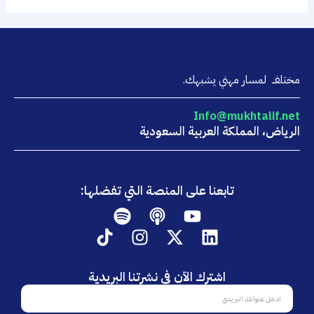
مختلفــ لمسار مهني يشبهك.
Info@mukhtalif.net
الرياض، المملكة العربية السعودية
تابعنا على المنصة التي تفضلها:
Spotify
Podcast
Youtube
Tiktok
Instagram
Linkedin
X-
twitter
اشترك الآن في نشرتنا البريدية
اشترك
الآن