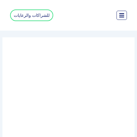
خطي
لى
للشراكات والرعايات
لمحتوى
الشراكات والرعايات
البودكاست أصبح جزءًا لا يتجزأ من المشهد الإعلامي عربيا ومحليا
ونرى ازدهار صناعته في المملكة العربية السعودية على وجه
الخصوص، زد من فرصة ظهور علامتك التجارية وتواصل معنا.