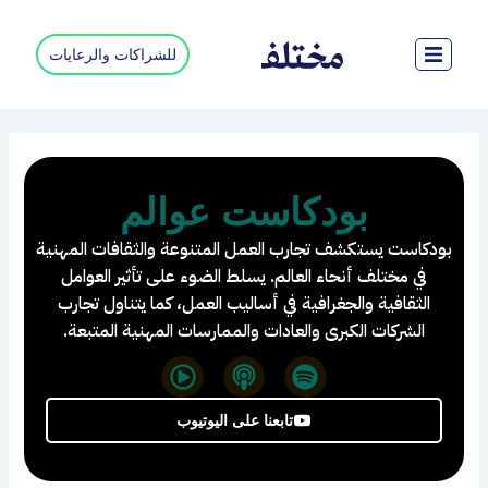
خطي
لى
للشراكات والرعايات
لمحتوى
بودكاست عوالم
بودكاست يستكشف تجارب العمل المتنوعة والثقافات المهنية
في مختلف أنحاء العالم. يسلط الضوء على تأثير العوامل
الثقافية والجغرافية في أساليب العمل، كما يتناول تجارب
الشركات الكبرى والعادات والممارسات المهنية المتبعة.
P
P
S
l
o
p
a
d
o
تابعنا على اليوتيوب
y
c
t
-
a
i