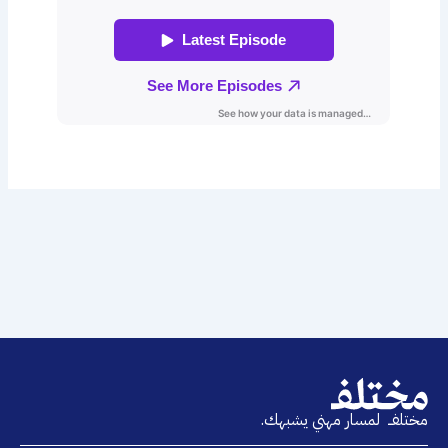
مختلفــ لمسار مهني يشبهك.