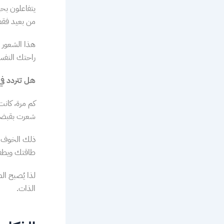
يتفاعلون بحي
من بعيد فقط
هذا الشعور ب
راحتك النفسي
هل تتردد في
كم مرة، كانت
شعرت بقبضة 
ذلك الخوف من
طاقتك ويطفئ
لذا يُصبح ال
الذات.