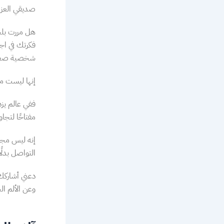
صديقي العزي
هل مررت بلح
فكرتك في اجت
شخصية صعبة 
إنها ليست مج
ففي عالم يزد
مفتاحًا لتجا
إنه ليس مجر
التواصل بدلًا
دعني أشاركك 
وعن الألم ال