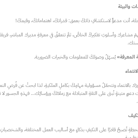
ت والبيئة
حلة، أنت مدعوٌّ لاستكشافِ ذاتكَ بعمق: قدراتكَ، اهتماماتكَ، وقيمكَ!
َ مشاعرك وأسلوبَ تفكيركَ الخاصَّ، ثمَّ تتعمّقُ في معرفةِ مديرك المباشر، فري
ستك.
 المعرفة»
يُسهّلُ وصولكَ للمعلومات والخبرات الضرورية.
لانتماء
ورَك بالانتماء وتتحمّلُ مسؤولية مهامِكَ بكاملِ الملكيةِ، لذا ابحثْ عن فُرصِ النموّ
دعمٍ متينةٍ تُبنى على الثقةِ المتبادلة مع زملائكَ ورؤسائِك… فهذهِ الجسور لا 
تكيف
محطةِ تُصبحُ قادرًا على التكيفِ بذكاءٍ مع أساليب العمل المختلفة، والشخصياتِ 
نظيميةِ.