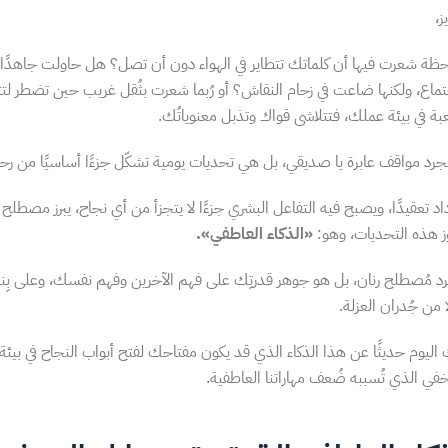
ز،
ظة شعرت فيها أن كلماتك تتطاير في الهواء دون أن تصل؟ هل حاولت جاهدًا أ
ماع، ولكنها ضاعت في زحام النقاش؟ أو رُبما شعرت بثُقل غريب حين تضطر لت
في بيئة عملك، فتتلاشى قواك وتذبل معنوياتُك.
رد مواقف عابرة يا صديقي، بل هي تحديات يومية تشكّل جزءًا أساسيًا من رحلتن
اد تعقيدًا، ويصبح فيه التفاعل البشري جزءًا لا يتجزأ من أي نجاح، يبرز مصطلح
وز هذه التحديات، وهو:
«الذكاء العاطفي».
د مُصطلح رنان، بل هو جوهر قدرتِك على فهم الآخرين وفهم نفسك، وعلى بِنا
 من جُدران العزلة.
اليوم حديثًا عن هذا الذكاء الذي قد يكون مفتاحك لفتح أبواب النجاح في بيئة
خفي الذي تُسببه ضُعف مهاراتنا العاطفية.