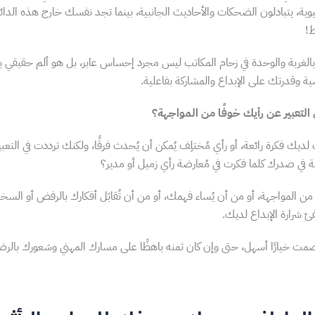
وية، يتبادلون الضحكات والأحاديث الجانبية، بينما تجد نفسك خارج هذه الدائرة،
!
الغربة والوحدة في زحام المكاتب ليس مجرد إحساس عابر، بل هو ألم حقيقي ي
ة وقدرتك على الإبداع والمشاركة بفاعلية.
 التعبير عن رأيك خوفًا من المواجهة؟
 لديك فكرة رائعة، أو رأي مُختلِف يُمكن أن يُحدث فرقًا، ولكنك ترددت في التعب
في صدرك كلما فكرت في مُعارضة رأي زميل أو مدير؟
 المواجهة، أو من أن يُساء فهمك، أو من أن تُقابَل أفكارك بالرفض أو السخ
 شرارة الإبداع لديك.
صمت خيارًا أسهل، حتى وإن كان ثمنه باهظًا على مسارك المهني وشعورك بالرض