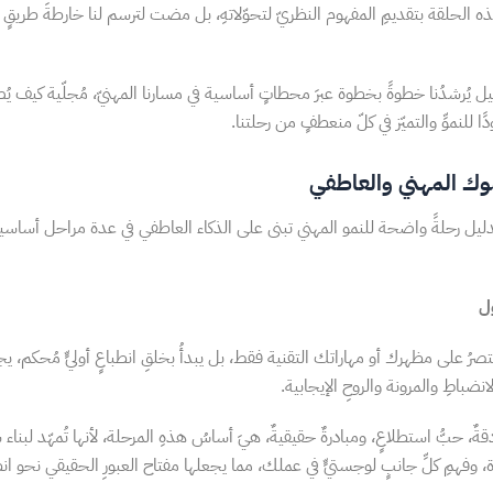
ه الحلقة بتقديمِ المفهوم النظريّ لتحوّلاتهِ، بل مضت لترسم لنا خارطةَ طريقٍ 
ليل يُرشدُنا خطوةً بخطوة عبرَ محطاتٍ أساسية في مسارنا المهنيّ، مُجلّية كيف يُص
ًا للنموِّ والتميّز في كلّ منعطفٍ من رحلتنا.
وك المهني والعاطفي
لدليل رحلةً واضحة للنمو المهني تبنى على الذكاء العاطفي في عدة مراحل أساسية، 
ول
رُ على مظهرك أو مهاراتك التقنية فقط، بل يبدأُ بخلقِ انطباعٍ أوليٍّ مُحكم، يجم
انضباطِ والمرونة والروحِ الإيجابية.
ةٌ، حبُّ استطلاعٍ، ومبادرةٌ حقيقيةٌ، هيَ أساسُ هذهِ المرحلة، لأنها تُمهّد لبناء
، وفهمِ كلِّ جانبٍ لوجستيٍّ في عملك، مما يجعلها مفتاح العبورِ الحقيقي نحو ان