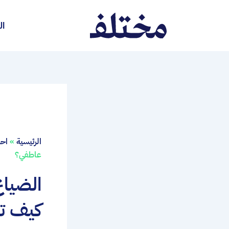
خطي
لى
ال
لمحتوى
الرئيسية
»
احد
عاطفي؟
الضياع
كيف تت