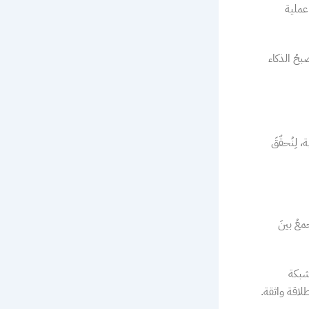
عملية
بحُ الذكاء
لِنُحقّقَ
عُ بينَ
 شبكة
طلاقة واثقة.