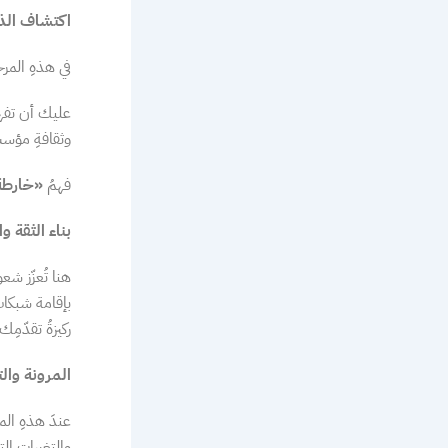
اكتشاف الذا
في هذهِ المر
عليك أن تفهم
وثقافةِ مؤس
فهمُ
«خارطة
بناء الثقة وا
هنا تُعزّز شع
بإقامة شبكات 
ركيزةُ تقدّمِك.
المرونة وال
عندَ هذهِ ال
والتغيرات الت