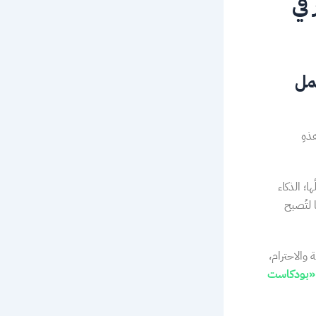
في
مل
ذهِ
؛ الذكاء
لتُصبح
 والاحترام،
«بودكاست