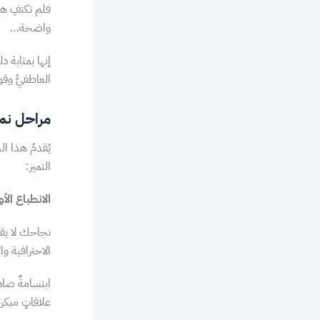
فلم تكتفِ هذ
واضحة…
إنها بمثابة د
العاطفيُّ وقود
مراحل نم
يُقدمُ هذا ا
التميز:
الانطباع الأ
نجاحك لا يقتص
الاحترافية وال
ابتسامةٌ صادق
علاقاتٍ مبكرة