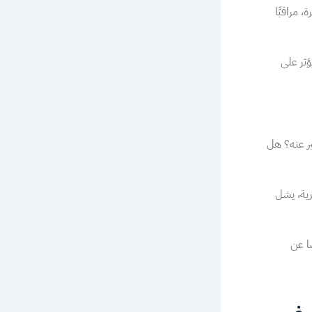
 مراقبًا
ؤثر على
ير عنه؟ هل
رية، يشل
ا عن