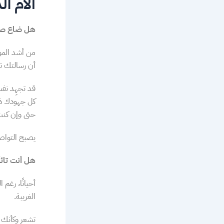
آلام ا
هل ضاع صوت
من أشد الموا
أن رسالتك ت
قد تجهِد نفس
كل جهودك ذه
حتى وإن كنت 
يصبح التواصل
هل أنت تائه
أحيانًا، رغم
الغريبة.
تشعر وكأنك ل