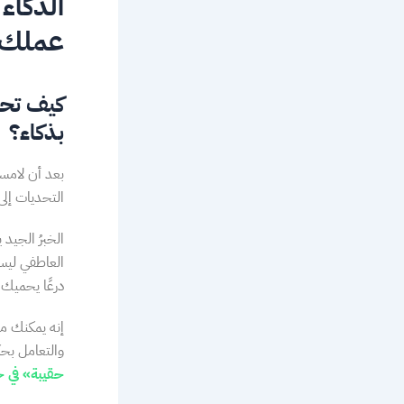
الذكاء
عملك
كيف تحم
بذكاء؟
بعد أن لامسن
التحديات إلى 
الخبرُ الجيد
العاطفي ليس
درعًا يحميك
إنه يمكنك من
والتعامل بح
حقيبة»
في ح