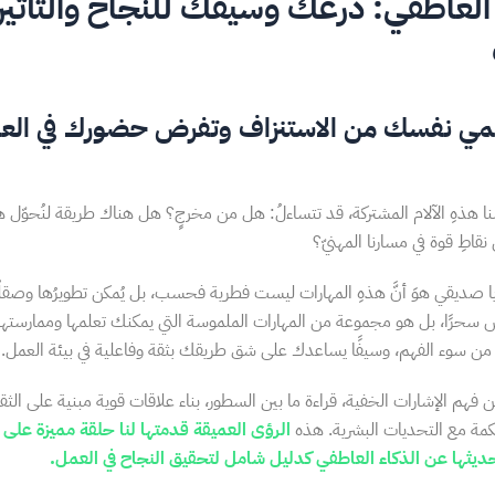
 العاطفي: درعك وسيفك للنجاح والتأثير 
ي نفسك من الاستنزاف وتفرض حضورك في الع
ا هذهِ الآلام المشتركة، قد تتساءلُ: هل من مخرجٍ؟ هل هناك طريقة لنُحوّل ه
نقاطِ قوة في مسارنا المهنيّ؟
 يا صديقي هوَ أنَّ هذهِ المهارات ليست فطرية فحسب، بل يُمكن تطويرُها وصقلُها
 سحرًا، بل هو مجموعة من المهارات الملموسة التي يمكنك تعلمها وممارستها 
 من سوء الفهم، وسيفًا يساعدك على شق طريقك بثقة وفاعلية في بيئة العمل.
 فهم الإشارات الخفية، قراءة ما بين السطور، بناء علاقات قوية مبنية على الثقة
كمة مع التحديات البشرية. هذه
الرؤى العميقة قدمتها لنا حلقة مميزة على
ديثها عن الذكاء العاطفي كدليل شامل لتحقيق النجاح في العمل.