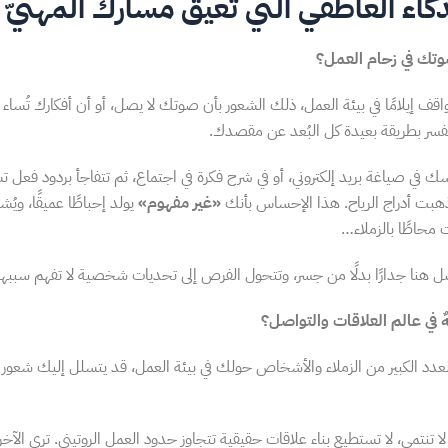
لذكاء العاطفي التي تعيق مسارك المهنيّ
ك في زحام العمل؟
قف إيلامًا في بيئة العمل، ذلك الشعور بأن صوتك لا يصل، أو أن أفكارك تُساء ف
فسر بطريقة بعيدة كل البُعد عن مقصدك.
ك في صياغة بريد إلكتروني، أو في شرح فكرة في اجتماع، ثم تتفاجأ بردود فعل تش
بت أدراج الرياح. هذا الإحساس بأنك
«غير مفهوم»
يولد إحباطًا عميقًا، ويُش
محاطًا بالزملاء…
 هنا جدارًا بدلًا من جسر، وتتحول الفرص إلى تحديات شخصية لا تفهم سببها
ٌ في عالم العلاقات والتواصل؟
 العدد الكبير من الزملاء والأشخاص حولك في بيئة العمل، قد يتسلل إليك شعور 
ا تنتمي، لا تستطيع بناء علاقات حقيقية تتجاوز حدود العمل الروتيني. ترى الآخر