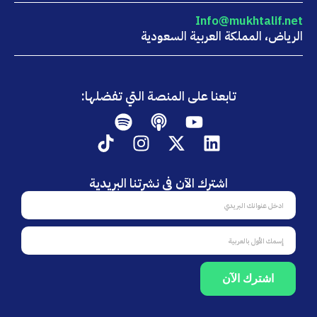
Info@mukhtalif.net
الرياض، المملكة العربية السعودية
تابعنا على المنصة التي تفضلها:
Spotify
Podcast
Youtube
Tiktok
Instagram
Linkedin
X-
twitter
اشترك الآن في نشرتنا البريدية
اشترك
الآن
في
Fname
نشرتنا
البريدية
اشترك الآن