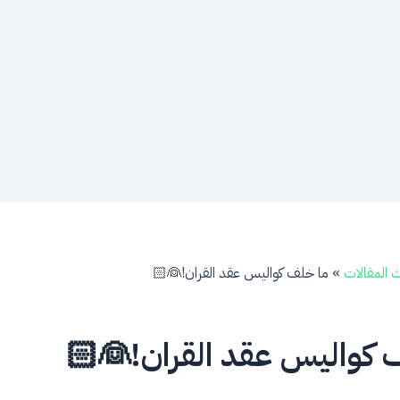
 المقالات
»
ما خلف كواليس عقد القران!👰🏻
 كواليس عقد القران!👰🏻