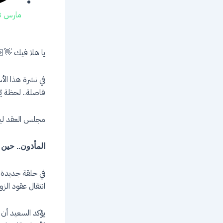
مارس 8, 2026
يا هلا فيك 👋
في نشرة هذا ال
فاصلة.. لحظة ي
مجلس العقد ليس 
المأذون.. حين 
انتقال عقود الزو
يؤكد السعيد أن