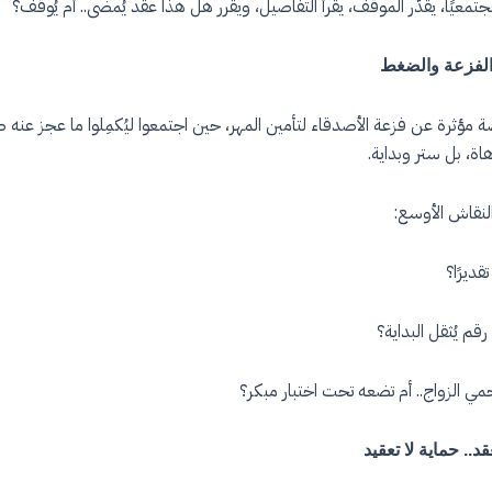
جتمعيًا، يقدّر الموقف، يقرأ التفاصيل، ويقرر هل هذا عقد يُمضى.. أم يُوقَف؟
 الفزعة والضغط
 مؤثرة عن فزعة الأصدقاء لتأمين المهر، حين اجتمعوا ليُكمِلوا ما عجز عنه ص
اة، بل ستر وبداية.
لنقاش الأوسع:
قديرًا؟
قم يُثقل البداية؟
مي الزواج.. أم تضعه تحت اختبار مبكر؟
د.. حماية لا تعقيد