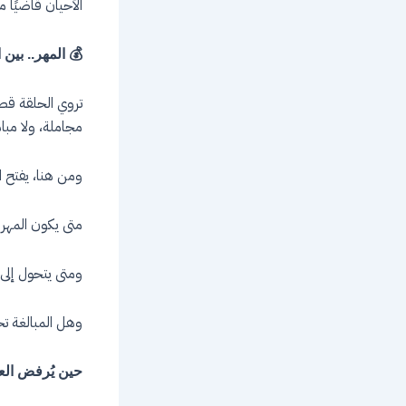
الأحيان قاضيًا م
💰 المهر.. بين
تروي الحلقة قصة
مجاملة، ولا مباه
ومن هنا، يفتح ا
متى يكون المهر ت
ومتى يتحول إلى ر
وهل المبالغة تح
حين يُرفض العق