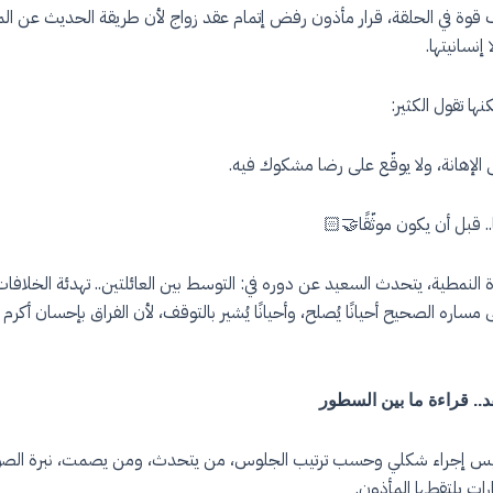
ف قوة في الحلقة، قرار مأذون رفض إتمام عقد زواج لأن طريقة الحديث عن ال
 إنسانيتها.
ها تقول الكثير:
ى الإهانة، ولا يوقّع على رضا مشكوك فيه.
. قبل أن يكون موثّقًا🤝🏻
ة النمطية، يتحدث السعيد عن دوره في: التوسط بين العائلتين.. تهدئة الخلافا
 مساره الصحيح أحيانًا يُصلح، وأحيانًا يُشير بالتوقف، لأن الفراق بإحسان أكرم 
.. قراءة ما بين السطور
س إجراء شكلي وحسب ترتيب الجلوس، من يتحدث، ومن يصمت، نبرة الصوت
ارات يلتقطها المأذون.