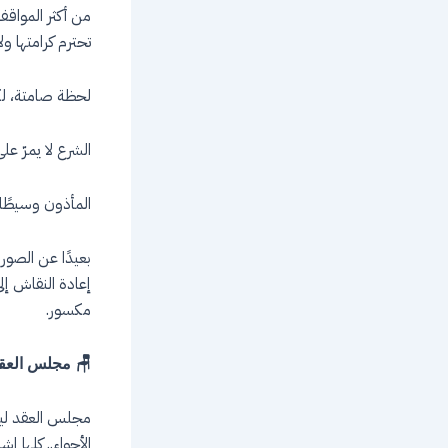
من أكثر المواق
تحترم كرامتها ولا
لحظة صامتة، لكن
الشرع لا يمرّ عل
المأذون وسيطًا.
بعيدًا عن الصور
إعادة النقاش إلى
مكسور.
🪑 مجلس العقد
مجلس العقد لي
الأجواء.. كلها إش