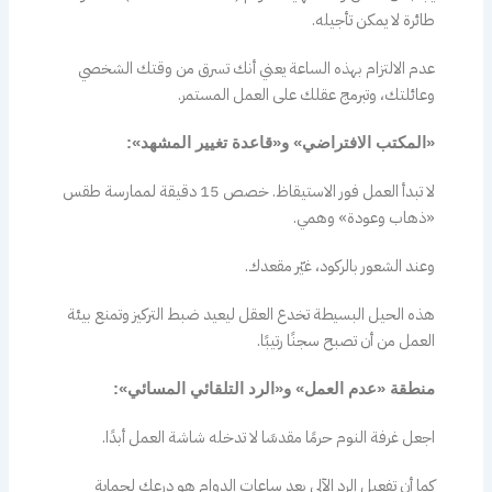
طائرة لا يمكن تأجيله.
عدم الالتزام بهذه الساعة يعني أنك تسرق من وقتك الشخصي
وعائلتك، وتبرمج عقلك على العمل المستمر.
«المكتب الافتراضي» و«قاعدة تغيير المشهد»:
لا تبدأ العمل فور الاستيقاظ. خصص 15 دقيقة لممارسة طقس
«ذهاب وعودة» وهمي.
وعند الشعور بالركود، غيّر مقعدك.
هذه الحيل البسيطة تخدع العقل ليعيد ضبط التركيز وتمنع بيئة
العمل من أن تصبح سجنًا رتيبًا.
منطقة «عدم العمل» و«الرد التلقائي المسائي»:
اجعل غرفة النوم حرمًا مقدسًا لا تدخله شاشة العمل أبدًا.
كما أن تفعيل الرد الآلي بعد ساعات الدوام هو درعك لحماية