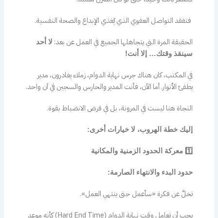
فتفقد التواصل العفوي الذي يُغذي الإبداع والصحة النفسية.
الحقيقة المرة التي يتجاهلها الجميع في العمل عن بعد:
لا أحد
سينقذ وقتك… إلا أنت!
في المكتب، كان هناك جرس نهاية الدوام، زملاء يغادرون، مدير
يطفئ الأنوار. أما الآن، فأنت المدير والحارس والسجين في آن واحد.
النجاة هنا ليست في المرونة، بل في فرض الانضباط بقوة.
إليك خطة الهروب، لا خيارات أخرى:
1️⃣ معركة الحدود الزمنية والمكانية
حدود البدء والانتهاء الصارمة:
تخلَّ عن فكرة «سأعمل حتى ينتهي العمل».
يجب أن تعامل وقت نهاية الدوام (Hard End Time) كأنه موعد