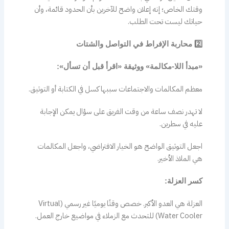
وقتك الخاص؛ إنه إعلان واضح للآخرين بأن الحدود قائمة، وأن
حياتك ليست تحت الطلب.
2️⃣ محاربة الإفراط في التواصل والشتات
«مبدأ اللا-مكالمة» ووثيقة «اقرأ قبل أن تسأل»:
معظم المكالمات والاجتماعات سببها كسل في الكتابة أو التوثيق.
لا تهدر نصف ساعة من وقت الفريق على سؤال يمكن الإجابة
عليه في سطرين.
اجعل التوثيق الواضح هو الخيار الافتراضي، واجعل المكالمات
هي الملاذ الأخير.
كسر العزلة:
العزلة هي العدو الأكبر. خصص وقتًا يوميًا غير رسمي (Virtual
Water Cooler) للتحدث مع الزملاء في مواضيع خارج العمل.