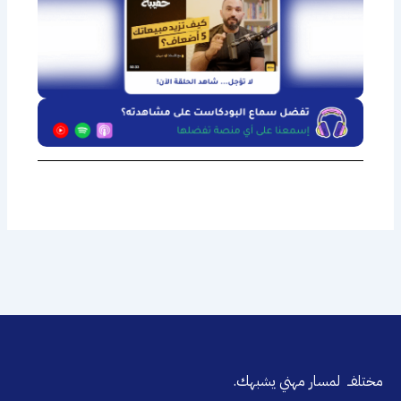
مختلفــ لمسار مهني يشبهك.