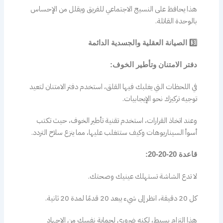
هذا يحافظ على النسيج الاجتماعي للفريق ويقلل من الإحساس
بالوحدة القاتلة.
3️⃣ الصيانة العقلية والجسدية الدائمة
دفتر الامتنان وتأطير الخوف:
في اللحظات التي يغلبك فيها القلق، استخدم دفتر الامتنان لتعيد
توجيه تركيزك نحو الإيجابيات.
وعند اتخاذ القرارات، استخدم تقنية تأطير الخوف، حيث تكتب
أسوأ السيناريوهات وكيف ستتغلب عليها، مما ينزع سلاح التردد.
قاعدة 20-20-20:
لا تدع الشاشة تستهلك عينيك وصحتك.
كل 20 دقيقة، انظر إلى شيء يبعد 20 قدمًا لمدة 20 ثانية.
هذا التزام بسيط، لكنه ضروري لحماية نفسك من الإجهاد