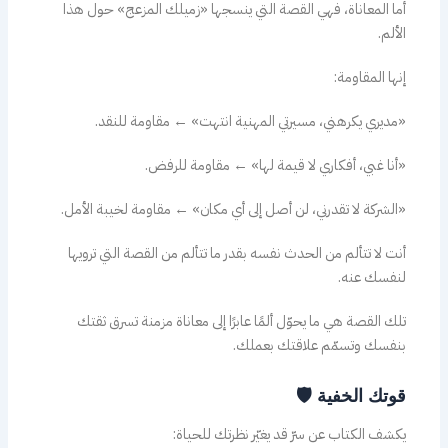
أما المعاناة، فهي القصة التي ينسجها «زميلك المزعج» حول هذا
الألم.
إنها المقاومة:
«مديري يكرهني، مسيرتي المهنية انتهت» ← مقاومة للنقد.
«أنا غبي، أفكاري لا قيمة لها» ← مقاومة للرفض.
«الشركة لا تقدرني، لن أصل إلى أي مكان» ← مقاومة لخيبة الأمل.
أنت لا تتألم من الحدث نفسه بقدر ما تتألم من القصة التي ترويها
لنفسك عنه.
تلك القصة هي ما يحوّل ألمًا عابرًا إلى معاناة مزمنة تسرق ثقتك
بنفسك وتسمّم علاقتك بعملك.
قوتك الخفية 🛡️
يكشف الكتاب عن سرّ قد يغيّر نظرتك للحياة: