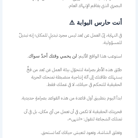
البصري الذي يفاقم الإنهاك العام.
أنت حارس البوابة ⚠️
في النهاية، إنّ العمل عن بُعد ليس مجرد تبديلٍ للمكان؛ إنه تبديلٌ
للمسؤولية.
استوعب هذا الواقع الأليم:
.
لن يحمي وقتك أحدٌ سواك
طبّق هذه الأطر بصرامة لتتحوّل بيئة العمل عن بُعد من فخٍّ
يستهلك طاقتك إلى آلة إنتاجية منضبطة تمنحك الحرية
الحقيقية للتحكم في حياتك، لا في عملك فقط.
ابدأ اليوم بتطبيق أول قاعدة من هذه القواعد بصرامةٍ حديدية.
فحريتك الحقيقية لا تكمن في أن تعمل من أي مكان، بل في أن
تمتلك الشجاعة لتقول: «انتهى»،
وتغلق الشاشة، وتعود لتعيش حياتك كما تستحق.