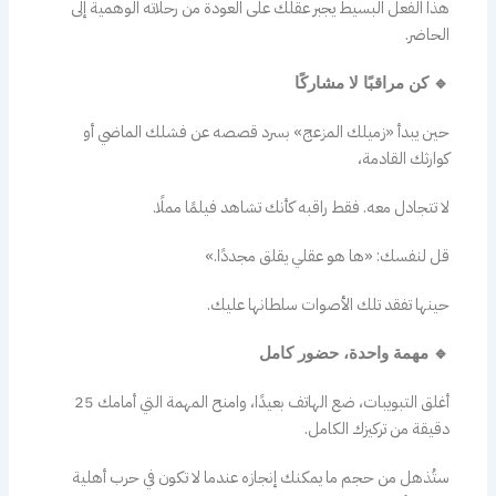
هذا الفعل البسيط يجبر عقلك على العودة من رحلاته الوهمية إلى
الحاضر.
🔹 كن مراقبًا لا مشاركًا
حين يبدأ «زميلك المزعج» بسرد قصصه عن فشلك الماضي أو
كوارثك القادمة،
لا تتجادل معه. فقط راقبه كأنك تشاهد فيلمًا مملًا.
قل لنفسك: «ها هو عقلي يقلق مجددًا.»
حينها تفقد تلك الأصوات سلطانها عليك.
🔹 مهمة واحدة، حضور كامل
أغلق التبويبات، ضع الهاتف بعيدًا، وامنح المهمة التي أمامك 25
دقيقة من تركيزك الكامل.
ستُذهل من حجم ما يمكنك إنجازه عندما لا تكون في حرب أهلية