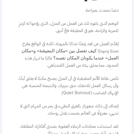
دعنا نتحدث بصراحة.
الوهم الذي باعوه لك عن العمل من المنزل، الذي روّجوا له كرمزٍ
للحرية والراحة، هو في الحقيقة فخّ أنيق.
يُقدّم العمل عن بُعد وعدًا جذابًا بالمرونة، لكنه في الواقع يطرح
تحديًا وجوديًا:
كيف تفصل بين «مكان المعيشة» و«مكان
غالبًا ما تنهار هذه
العمل» عندما يكونان المكان نفسه؟
الحدود، مما يخلق بيئة من العمل اللامتناهي.
تكمن نقاط الألم الحقيقية في أن المنزل يصبح مكتبًا لا يغلق أبدًا،
وأن رسائل العمل تلاحقك حتى سريرك، والنتيجة الحتمية هي
الإنهاك الصامت (Quiet Burnout).
يُضاف إلى ذلك شعورك بالغرق البطيء في بحر من المهام التي لا
تنتهي، معزولًا عن العالم بصمت يقتل روحك.
لقد استبدلت محادثات الزملاء العفوية بصدى أفكارك المقلقة،
فتشعر بأنك وحيد، حتى لو كان المنزل ممتلئًا.