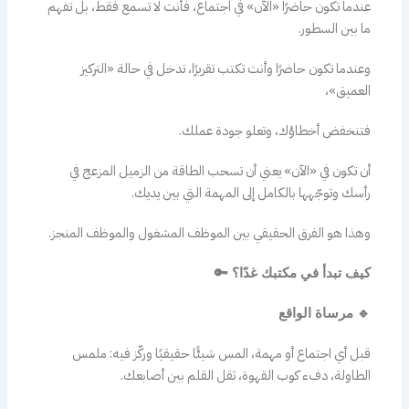
عندما تكون حاضرًا «الآن» في اجتماع، فأنت لا تسمع فقط، بل تفهم
ما بين السطور.
وعندما تكون حاضرًا وأنت تكتب تقريرًا، تدخل في حالة «التركيز
العميق»،
فتنخفض أخطاؤك، وتعلو جودة عملك.
أن تكون في «الآن» يعني أن تسحب الطاقة من الزميل المزعج في
رأسك وتوجّهها بالكامل إلى المهمة التي بين يديك.
وهذا هو الفرق الحقيقي بين الموظف المشغول والموظف المنجز.
كيف تبدأ في مكتبك غدًا؟ 🔑
🔹 مرساة الواقع
قبل أي اجتماع أو مهمة، المس شيئًا حقيقيًا وركّز فيه: ملمس
الطاولة، دفء كوب القهوة، ثقل القلم بين أصابعك.