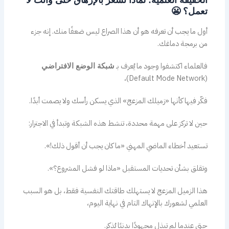
تعمل؟ 😬
أول ما يجب أن تعرفه هو أن هذا الصراع ليس ضعفًا منك. إنه جزء
من برمجة دماغك.
فالعلماء اكتشفوا وجود ما يُعرف بـ
شبكة الوضع الافتراضي
(Default Mode Network)،
فكّر فيها كأنها «زميلك المزعج» الذي يسكن رأسك ولا يصمت أبدًا.
حين لا تركز على مهمة محددة، تنشط هذه الشبكة وتبدأ في الاجترار:
تستعيد أخطاء الماضي المهني «ما كان يجب أن أقول ذلك!».
وتقلق بشأن تحديات المستقبل «ماذا لو فشل المشروع؟».
هذا الزميل المزعج لا يستهلك طاقتك النفسية فقط، بل هو السبب
العلمي لشعورك بالإنهاك التام في نهاية اليوم،
حتى عندما لم تبذل مجهودًا بدنيًا يُذكر.