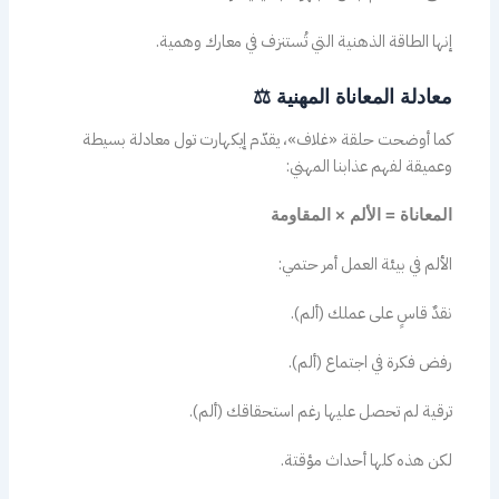
إنها الطاقة الذهنية التي تُستنزف في معارك وهمية.
معادلة المعاناة المهنية ⚖️
كما أوضحت حلقة «غلاف»، يقدّم إيكهارت تول معادلة بسيطة
وعميقة لفهم عذابنا المهني:
المعاناة = الألم × المقاومة
الألم في بيئة العمل أمر حتمي:
نقدٌ قاسٍ على عملك (ألم).
رفض فكرة في اجتماع (ألم).
ترقية لم تحصل عليها رغم استحقاقك (ألم).
لكن هذه كلها أحداث مؤقتة.