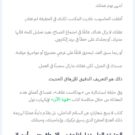
انتهى يوم عملك.
أغلقت الحاسوب، غادرت المكتب، لكنك في الحقيقة لم تغادر.
عقلك لا يزال هناك، عالقًا في اجتماع الصباح، يعيد تحليل كلمة قالها
مديرك، أو يجلدك على خطأ في بريد إلكتروني.
أو ربما سبق الغد، ليحترق قلقًا على عرضٍ مصيريّ أو مواجهةٍ مرتقبة.
جسدك في المنزل، لكن عقلك ما زال سجينًا في العمل.
ذلك هو التعريف الدقيق للإرهاق الحديث.
وفي حلقة استثنائية من «بودكاست غلاف»، غصنا في أعماق هذه
المعاناة من خلال مناقشة كتاب
لإيكهارت تول.
«قوة الآن»
كتاب لا يبيع شعاراتٍ عن السلام الداخلي، بل يقدّم دليلًا عمليًا لهزيمة
ذلك العدوّ الخفيّ الذي يسرق تركيزك، وإنتاجيتك، وحياتك.
الحقيقة العلمية: لماذا تشعر بالإرهاق حتى وأنت لا